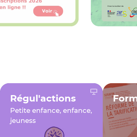
Régul'actions
Form
Petite enfance, enfance,
jeuness