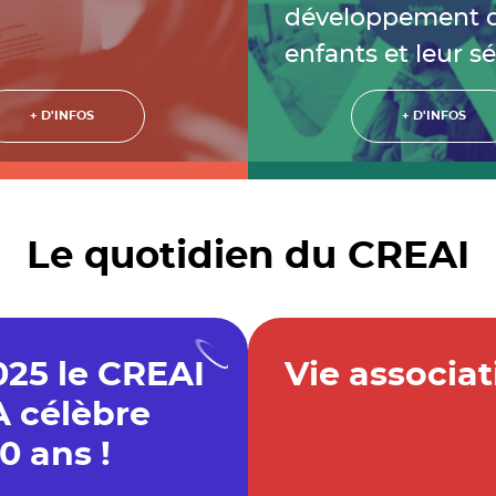
développement 
enfants et leur s
+ D'INFOS
+ D'INFOS
Le quotidien du CREAI
025 le CREAI
Vie associat
 célèbre
0 ans !