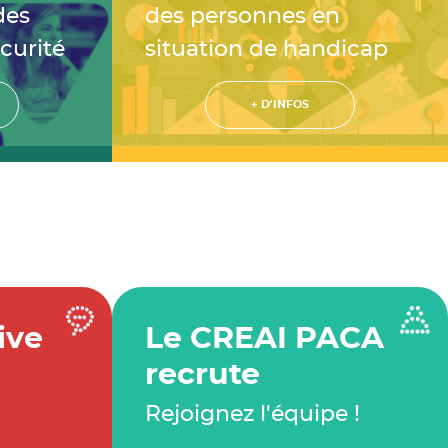
des
des personnes en
écurité
situation de handicap
+ D'INFOS
ive
Le CREAI PACA
recrute
Rejoignez l'équipe !