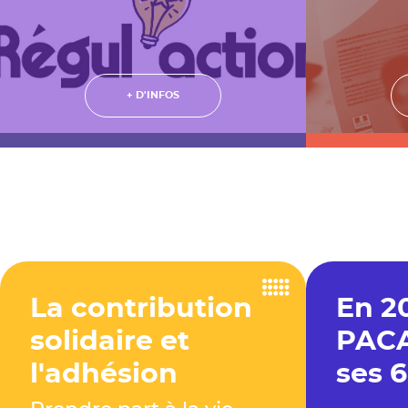
+ D'INFOS
La contribution
En 2
solidaire et
PACA
l'adhésion
ses 6