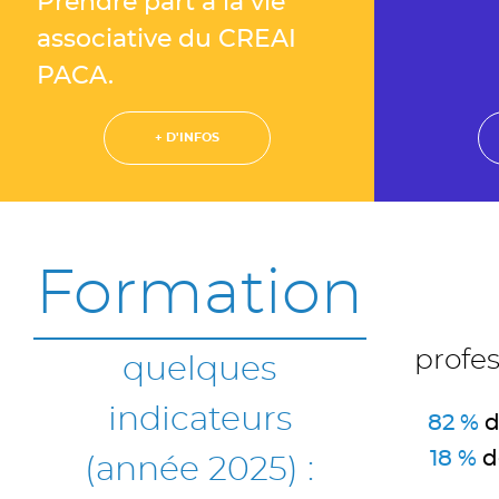
Prendre part à la vie
associative du CREAI
PACA.
+ D'INFOS
Formation
profe
quelques
indicateurs
82 %
d
18 %
d
(année 2025) :