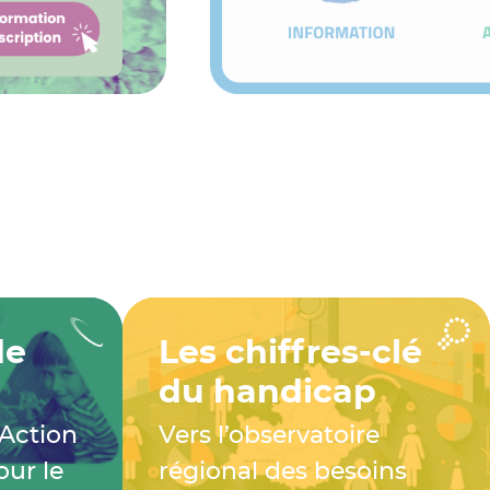
de
Les chiffres-clé
du handicap
 Action
Vers l’observatoire
our le
régional des besoins