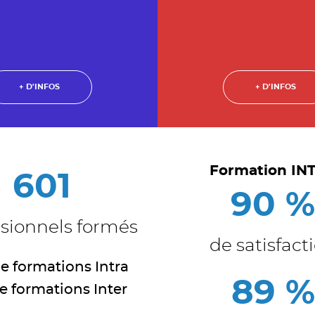
+ D'INFOS
+ D'INFOS
Formation IN
601
90 
ssionnels formés
de satisfact
e formations Intra
89 %
e formations Inter