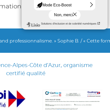
ormation
onnalisme. » Sophie B. / « Cette formation a per
nce-Alpes-Côte d’Azur, organisme
certifié qualité