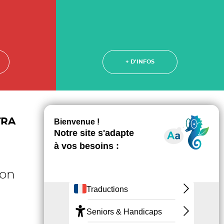
+ D'INFOS
TRA
Formation INTER : START
%
95 %
ion
de satisfaction