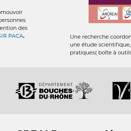
romouvoir
 personnes
vention des
AGIR PACA
.
Une recherche coordon
une étude scientifique,
pratiques( boîte à outil