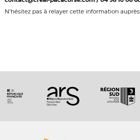
contact@creai-pacacorse.com / 04 96 10 06 6
N’hésitez pas à relayer cette information auprès