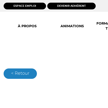
ESPACE EMPLOI
DEVENIR ADHÉRENT
Skip
to
FORMA
À PROPOS
ANIMATIONS
content
T
< Retour