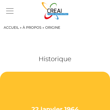
Skip
to
content
ACCUEIL
»
À PROPOS
»
ORIGINE
Historique
22 janvier 1964