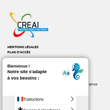
MENTIONS LÉGALES
PLAN D’ACCÈS
CREAI Provence-Alpes-
Côte d'Azur
6, rue d’Arcole - 13006 Marseille - France
04 96 10 06 60
contact@creai-pacacorse.com
Linkedin
Youtube