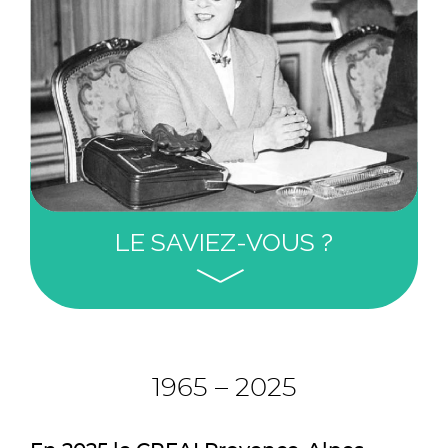
LE SAVIEZ-VOUS ?
Avocate au barreau de Marseille, Germaine
Poinso-Chapuis (1901-1981), devient en 1947
la première femme ministre : celui de la
Santé publique et de la Population. En
1965 – 2025
cette qualité, elle fait voter des lois sur la
santé publique et la protection de
l’enfance. Plus tard en tant que députée,