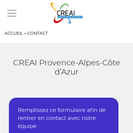
Skip
to
content
ACCUEIL
»
CONTACT
CREAI Provence-Alpes-Côte
d’Azur
Remplissez ce formulaire afin de
rentrer en contact avec notre
équipe :