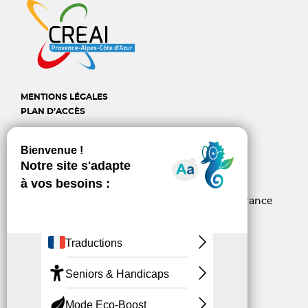
MENTIONS LÉGALES
PLAN D’ACCÈS
CREAI Provence-Alpes-
Côte d'Azur
6, rue d’Arcole - 13006 Marseille - France
04 96 10 06 60
contact@creai-pacacorse.com
Linkedin
Youtube