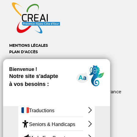
MENTIONS LÉGALES
PLAN D’ACCÈS
CREAI Provence-Alpes-
Côte d'Azur
6, rue d’Arcole - 13006 Marseille - France
04 96 10 06 60
contact@creai-pacacorse.com
Linkedin
Youtube