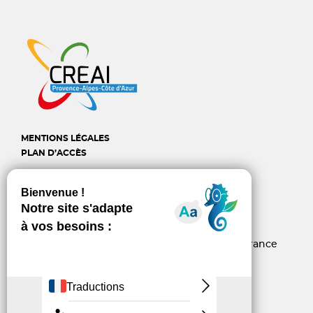
MENTIONS LÉGALES
PLAN D’ACCÈS
CREAI Provence-Alpes-
Côte d'Azur
6, rue d’Arcole - 13006 Marseille - France
04 96 10 06 60
contact@creai-pacacorse.com
Linkedin
Youtube