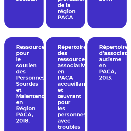
de la
région
PACA
Ressources
Répertoire
Répertoire
pour
des
d’associati
le
ressources
autisme
soutien
associatives
en
des
en
PACA,
Personnes
PACA
2013.
Sourdes
accueillant
et
et
Malentendantes
œuvrant
en
pour
Région
les
PACA,
personnes
2018.
avec
troubles