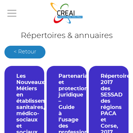
Skip
to
content
Répertoires & annuaires
< Retour
Les
Partenariat
Répertoire
Nouveaux
et
2017
Métiers
protection
des
en
juridique
SESSAD
établissements
–
des
sanitaires,
Guide
régions
médico-
à
PACA
sociaux
l’usage
et
et
des
Corse,
sociaux
professionnels
2017.