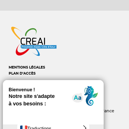
MENTIONS LÉGALES
PLAN D’ACCÈS
CREAI Provence-Alpes-
Côte d'Azur
6, rue d’Arcole - 13006 Marseille - France
04 96 10 06 60
contact@creai-pacacorse.com