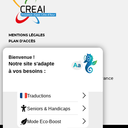
MENTIONS LÉGALES
PLAN D’ACCÈS
CREAI Provence-Alpes-
Côte d'Azur
6, rue d’Arcole - 13006 Marseille - France
04 96 10 06 60
contact@creai-pacacorse.com
Linkedin
Youtube