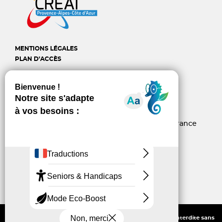
MENTIONS LÉGALES
PLAN D’ACCÈS
CREAI Provence-Alpes-
Côte d'Azur
6, rue d’Arcole - 13006 Marseille - France
04 96 10 06 60
contact@creai-pacacorse.com
Linkedin
Youtube
Tous droits réservés - Reproduction partielle ou intégrale interdite sans