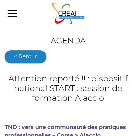
Skip
to
content
AGENDA
< Retour
Attention reporté !! : dispositif
national START : session de
formation Ajaccio
TND : vers une communauté des pratiques
professionnelles – Corse > Ajaccio.