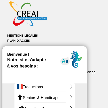
MENTIONS LÉGALES
PLAN D’ACCÈS
CREAI Provence-Alpes-
Côte d'Azur
6, rue d’Arcole - 13006 Marseille - France
04 96 10 06 60
contact@creai-pacacorse.com
Linkedin
Youtube