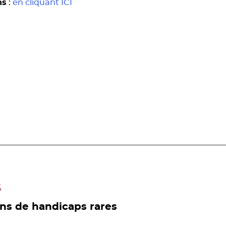
ns
:
en cliquant ICI
s
ns de handicaps rares