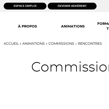
ESPACE EMPLOI
DEVENIR ADHÉRENT
Skip
to
FORMA
À PROPOS
ANIMATIONS
content
T
ACCUEIL
»
ANIMATIONS
»
COMMISSIONS – RENCONTRES
Commissions