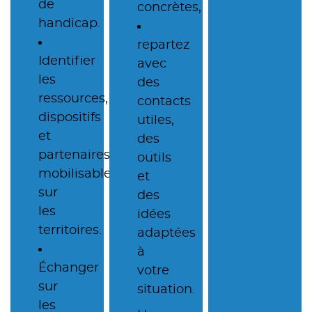
de
concrètes,
handicap.
repartez
Identifier
avec
les
des
ressources,
contacts
dispositifs
utiles,
et
des
partenaires
outils
mobilisables
et
sur
des
les
idées
territoires.
adaptées
à
Échanger
votre
sur
situation.
les