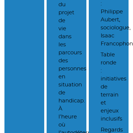
:
du
Philippe
projet
Aubert,
de
sociologue,
vie
Isaac
dans
Francopho
les
parcours
Table
des
ronde
personnes
:
en
initiatives
situation
de
de
terrain
handicap.
et
À
enjeux
l’heure
inclusifs
où
Regards
l’autodétermination