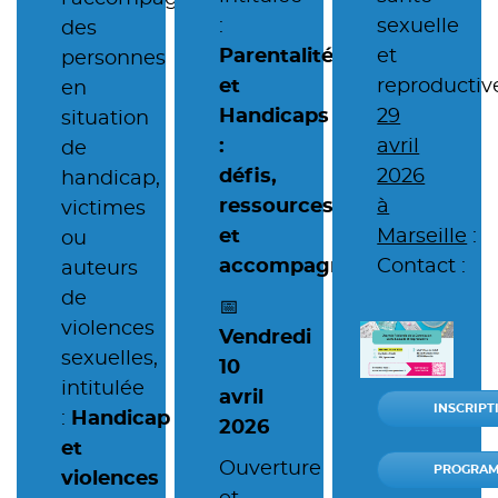
:
sexuelle
des
Parentalités
et
personnes
et
reproductiv
en
Handicaps
29
situation
:
avril
de
défis,
2026
handicap,
ressources
à
victimes
et
Marseille
:
ou
accompagnements
Contact :
auteurs
de
📅
violences
Vendredi
sexuelles,
10
intitulée
avril
INSCRIPT
:
Handicap
2026
et
Ouverture
PROGRA
violences