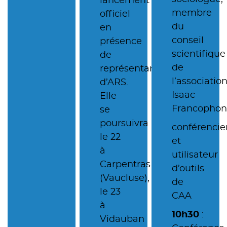
lancement
membre
officiel
du
en
conseil
présence
scientifique
de
de
représentants
l’associatio
d’ARS.
Isaac
Elle
Francophon
se
poursuivra
conférencie
le 22
et
à
utilisateur
Carpentras
d’outils
(Vaucluse),
de
le 23
CAA
à
10h30
:
Vidauban