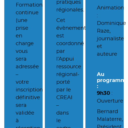
pratiques
Formation
Animation
régionales.
continue
:
(une
Cet
Dominique
prise
évènement
Raze,
en
est
journaliste
charge
coordonné
et
vous
par
auteure
sera
l’Appui
adressée
ressource
–
régional-
Au
programm
votre
porté
:
inscription
par le
9h30
:
définitive
CREAI
Ouverture
sera
–
Bernard
validée
dans
Malaterre,
à
le
Président