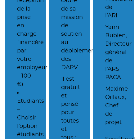
réception
cadre
de
de la
de sa
l’ARI
prise
mission
en
de
Yann
charge
soutien
Bubien,
financère
au
Directeur
par
déploiement
général
votre
des
de
employeur
DAPV.
l’ARS
– 100
PACA
Il est
€)
gratuit
Maxime
et
Oillaux,
Etudiants
pensé
Chef
–
pour
de
Choisir
toutes
projet
l’option
et
–
étudiants
tous :