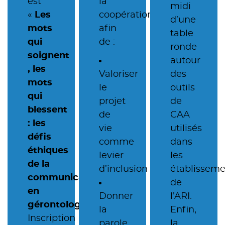
est
la
midi
«
Les
coopération,
d’une
mots
afin
table
qui
de :
ronde
soignent
autour
, les
Valoriser
des
mots
le
outils
qui
projet
de
blessent
de
CAA
: les
vie
utilisés
défis
comme
dans
éthiques
levier
les
de la
d’inclusion ;
établisseme
communication
de
en
Donner
l’ARI.
gérontologie »
.
la
Enfin,
Inscription
parole
la