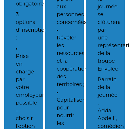
obligatoire
aux
journée
3
personnes
se
options
concernées ;
clôturera
d’inscription
par
:
Révéler
une
les
représentat
ressources
de la
Prise
et la
troupe
en
coopération
Envolée.
charge
des
par
Parrain
territoires ;
votre
de la
employeur
journée
Capitaliser
possible
:
pour
–
Adda
nourrir
choisir
Abdelli,
les
l’option
comédien