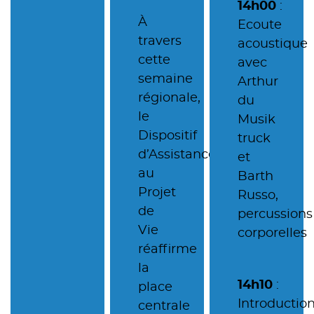
14h00
:
À
Ecoute
travers
acoustique
cette
avec
semaine
Arthur
régionale,
du
le
Musik
Dispositif
truck
d’Assistance
et
au
Barth
Projet
Russo,
de
percussions
Vie
corporelles
réaffirme
la
14h10
:
place
Introductio
centrale