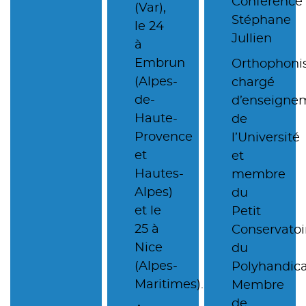
Conférence
(Var),
Stéphane
le 24
Jullien
à
Embrun
Orthophonis
(Alpes-
chargé
de-
d’enseigne
Haute-
de
Provence
l’Université
et
et
Hautes-
membre
Alpes)
du
et le
Petit
25 à
Conservatoi
Nice
du
(Alpes-
Polyhandica
Maritimes).
Membre
de