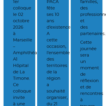
1er
PACA
familles,
colloque
fête
des
le 02
ses 10
professionn
octobre
ans
et
2026
d’existence !
des
à
A
partenaires.
Marseille
cette
Cette
–
occasion,
journée
Amphithéatre
l’ensemble
sera
A1
des
un
Hôpital
territoires
moment
de La
de la
de
Timone.
région
réflexion
Ce
a
et de
colloque
souhaité
rencontres
invite
organiser,
à
à une
du 21