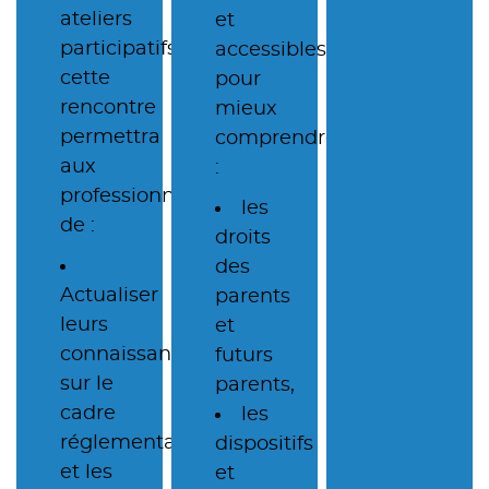
ateliers
et
participatifs,
accessibles,
cette
pour
rencontre
mieux
permettra
comprendre
aux
:
professionnels
les
de :
droits
des
Actualiser
parents
leurs
et
connaissances
futurs
sur le
parents,
cadre
les
réglementaire
dispositifs
et les
et