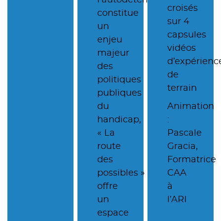
croisés
constitue
sur 4
un
capsules
enjeu
vidéos
majeur
d’expérienc
des
de
politiques
terrain
publiques
du
Animation
handicap,
:
« La
Pascale
route
Gracia,
des
Formatrice
possibles »
CAA
offre
à
un
l’ARI
espace