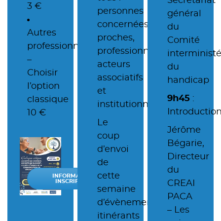
Secrétariat
3 €
personnes
général
concernées,
du
Autres
proches,
Comité
professionnels
professionnels,
interministé
–
acteurs
du
Choisir
associatifs
handicap
l’option
et
9h45
:
classique
institutionnels.
Introductio
10 €
Le
Jérôme
coup
Bégarie,
d’envoi
Directeur
de
du
cette
INFORMATION-
INSCRIPTION
CREAI
semaine
PACA
d’évènements
– Les
itinérants