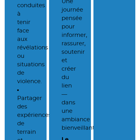
Une
conduites
journée
à
pensée
tenir
pour
face
informer,
aux
rassurer,
révélations
soutenir
ou
et
situations
créer
de
du
violence.
lien
—
Partager
dans
des
une
expériences
ambiance
de
bienveillante.
terrain
Le