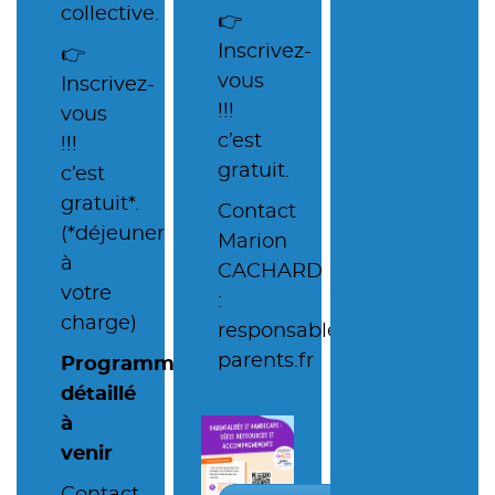
collective.
👉
Inscrivez-
👉
vous
Inscrivez-
!!!
vous
c’est
!!!
gratuit.
c’est
gratuit*.
Contact
(*déjeuner
Marion
à
CACHARD
votre
:
charge)
responsableregion@cap-
parents.fr
Programme
détaillé
à
venir