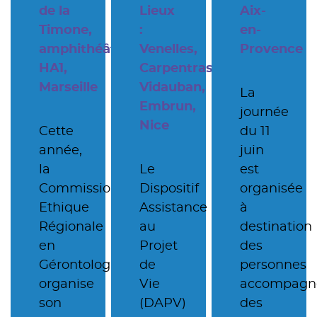
de la
Lieux
Aix-
Timone,
:
en-
amphithéâtre
Venelles,
Provence
HA1,
Carpentras,
Marseille
Vidauban,
La
Embrun,
journée
Nice
Cette
du 11
année,
juin
la
Le
est
Commission
Dispositif
organisée
Ethique
Assistance
à
Régionale
au
destination
en
Projet
des
Gérontologie
de
personnes
organise
Vie
accompagn
son
(DAPV)
des