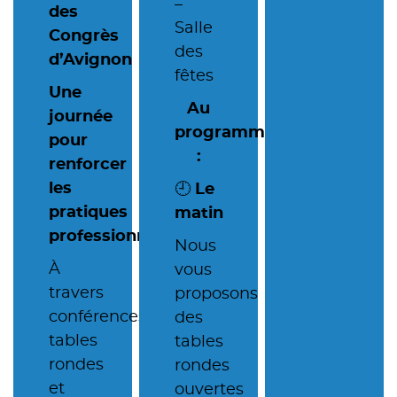
–
des
Salle
Congrès
des
d’Avignon
fêtes
Une
Au
journée
programme
pour
:
renforcer
les
🕘
Le
pratiques
matin
professionnelles
Nous
À
vous
travers
proposons
conférences,
des
tables
tables
rondes
rondes
et
ouvertes