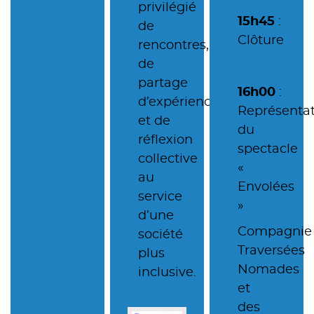
privilégié
15h45
:
de
Clôture
rencontres,
de
partage
16h00
:
d’expériences
Représenta
et de
du
réflexion
spectacle
collective
«
au
Envolées
service
»
d’une
Compagnie
société
Traversées
plus
Nomades
inclusive.
et
des