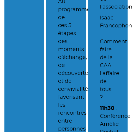
Au
l’associatio
programme
de
Isaac
ces 5
Francopho
étapes :
–
des
Comment
moments
faire
d’échange,
de la
de
CAA
découverte
l’affaire
et de
de
convivialité,
tous
favorisant
?
les
11h30
:
rencontres
Conférence
entre
Amélie
personnes