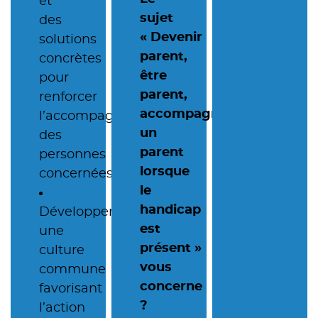
et
sujet
des
« Devenir
solutions
parent,
concrètes
être
pour
parent,
renforcer
accompagner
l’accompagnement
un
des
parent
personnes
lorsque
concernées.
le
handicap
Développer
est
une
présent »
culture
vous
commune
concerne
favorisant
?
l’action