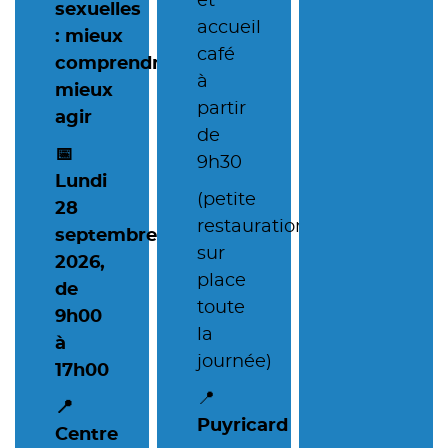
et
sexuelles
accueil
:
mieux
café
comprendre,
à
mieux
partir
agir
de
📅
9h30
L
undi
(petite
28
restauration
septembre
sur
2026,
place
de
toute
9h00
la
à
journée)
17h00
📍
📍
Puyricard
Centre