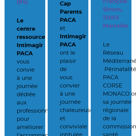
François
(84)
Cap
Simon,
Parents
13003
PACA
Le
Marseille
et
centre
Intimagir
ressource
PACA
Le
Intimagir
ont le
Réseau
PACA
plaisir
Méditerrané
vous
de
Périnatalit
convie
vous
PACA
à une
convier
CORSE
journée
à une
MONACO or
dédiée
journée
sa journée
aux
chaleureuse
régionale
professionnels
et
de la
pour
conviviale
commissio
améliorer
intitulée
santé
l’accompagnement