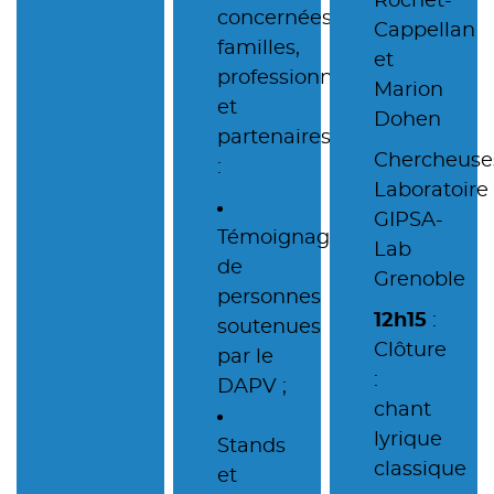
Rochet-
concernées,
Cappellan
familles,
et
professionnels
Marion
et
Dohen
partenaires
Chercheuse
:
Laboratoire
GIPSA-
Témoignages
Lab
de
Grenoble
personnes
12h15
:
soutenues
Clôture
par le
:
DAPV ;
chant
lyrique
Stands
classique
et