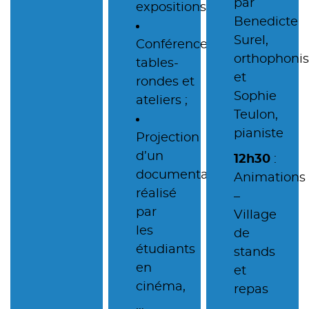
par
expositions ;
Benedicte
Surel,
Conférences,
orthophonis
tables-
et
rondes et
Sophie
ateliers ;
Teulon,
pianiste
Projection
d’un
12h30
:
documentaire
Animations
réalisé
–
par
Village
les
de
étudiants
stands
en
et
cinéma,
repas
…