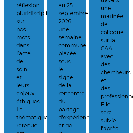
travers
réflexion
au 25
une
pluridisciplinaire
septembre
matinée
sur
2026,
de
nos
une
colloque
mots
semaine
sur la
dans
commune
CAA
l’acte
placée
avec
de
sous
des
soin
le
chercheurs
et
signe
et
leurs
de la
des
enjeux
rencontre,
professionne
éthiques.
du
Elle
La
partage
sera
thématique
d’expériences
suivie
retenue
et de
l’après-