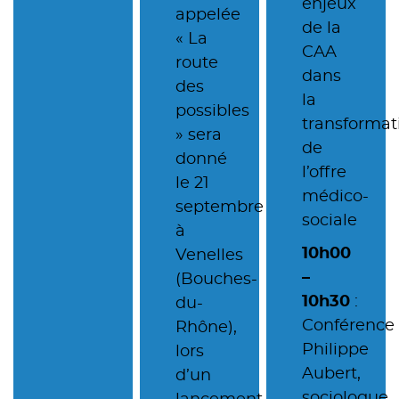
enjeux
appelée
de la
« La
CAA
route
dans
des
la
possibles
transformat
» sera
de
donné
l’offre
le 21
médico-
septembre
sociale
à
10h00
Venelles
–
(Bouches-
10h30
:
du-
Conférence
Rhône),
Philippe
lors
Aubert,
d’un
sociologue,