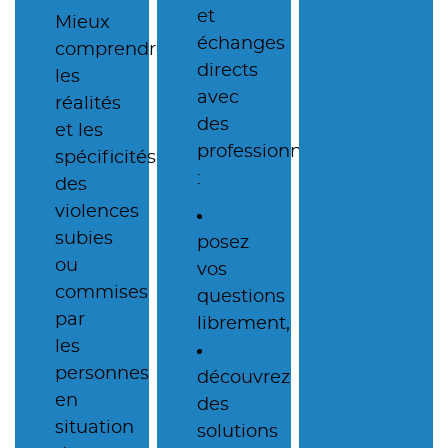
et
Mieux
échanges
comprendre
directs
les
avec
réalités
des
et les
professionnels
spécificités
:
des
violences
subies
posez
ou
vos
commises
questions
par
librement,
les
personnes
découvrez
en
des
situation
solutions